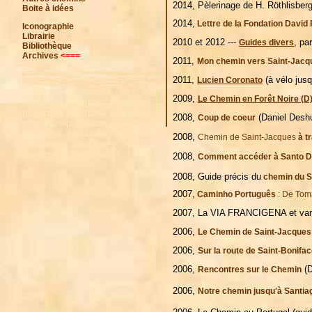
2014, Pèlerinage de H. Röthlisberg
Boite à idées
2014,
Lettre de la Fondation David
Iconographie
Librairie
2010 et 2012 ---
, pa
Guides divers
Bibliothèque
Archives
<===
2011,
Mon chemin vers Saint-Jacq
2011,
(à vélo jus
Lucien Coronato
2009,
Le Chemin en Forêt Noire (D
pilgerpass pilgerpass pilgerpass
pilgerpass pilgerpass pilgerpass
2008,
(Daniel Desh
Coup de coeur
pilgerpass pilgerpass pilgerpass
pilgerpass Jakobsweg Jakobsweg
2008,
Chemin de Saint-Jacques
à t
Jakobsweg Jakobsweg
Jakobsweg Jakobsweg
2008,
Comment accéder à Santo Do
2008, Guide précis du
chemin du S
2007,
Caminho Português
: De Tom
2007, La VIA FRANCIGENA et varia
2006,
Le Chemin de Saint-Jacques
2006,
Sur la route de Saint-Bonifa
2006,
(D
Rencontres sur le Chemin
2006,
Notre chemin jusqu'à Santia