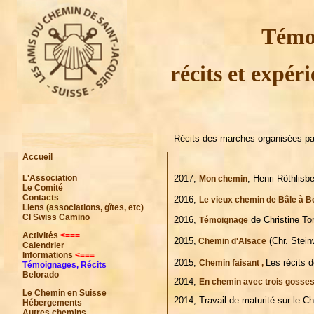
Témo
r
écits et expér
Récits des marches organisées par 
Accueil
L'Association
2017,
, Henri Röthlisb
Mon chemin
Le Comité
Contacts
2016,
Le vieux chemin de Bâle à B
Liens (associations, gîtes, etc)
CI Swiss Camino
2016,
de Christine To
Témoignage
Activités
<===
2015,
(Chr. Steinw
Chemin d'Alsace
Calendrier
Informations
<===
2015,
Les récits d
Chemin faisant ,
Témoignages, Récits
Belorado
2014,
En chemin avec trois gosse
Le Chemin en Suisse
2014, Travail de maturité sur le 
Hébergements
Autres chemins