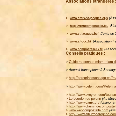
Associations étrangères :
>
(Ass
www.amis-st-jacques.org/
>
Bie
http://verscompostelle.be/
>
(Amis de 
www.st-jacques.be/
>
(Association f
www.af-ccc.fr/
>
 (Associ
www.compostelle17.fr
/
Conseils pratiques :
>
Guide-randonnee-miam-miam-d
> Accueil francophone à Santiag
>
http://peregrinossantiago.es/fra
>
http://www.pelerin.com/Peleri
>
http://www.aveyron.com/tourism
>
Le bourdon du pèlerin
(Au Moyen
>
http://www.carrix.ch/
(chariot à
>
http://www.chemindecompostel
>
www.webcompostella.com
(assi
>
http://www.elburroperegrino.co