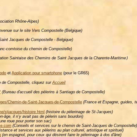


ociation Rhône-Alpes)
nvenue sur le site Vers Compostelle (Belgique)
Saint Jacques de Compostelle - Belgique)
ranc-comtoise du chemin de Compostelle)
ation Saintaise des Chemins de Saint Jacques de la Charente-Maritime
)
odo
et
Application pour smartphone
(pour le GR65)
o de Compostelle, cliquez sur
Accueil
/
(Bureau d'accueil des pèlerins à Santiago de Compostelle)
nages/Chemin-de-Saint-Jacques-de-Compostelle
(France et Espagne, guides, t
e/stjacques/histoire.html
(histoire du pèlerinage de St-Jacques)
-âge, il n’y avait pas de pèlerin sans bourdon)
 une roue pour porter son sac)
le.com
(Conseils et services sur le chemin de Saint-Jacques de Compostelle)
stance et services aux pèlerins au plan culturel, artistique et spirituel)
m
(en espagnol, pour ceux qui désirent faire le pèlerinage à dos d'âne)