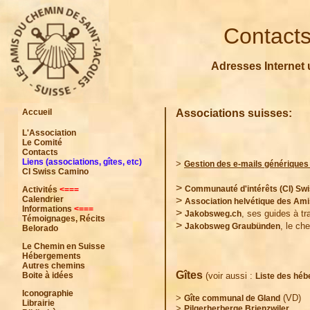
Contacts
Adresses Internet u
Accueil
Associations suisses:
L'Association
Le Comité
Contacts
Liens (associations, gîtes, etc)
> 
Gestion des e-mails génériques 
CI Swiss Camino
> 
Communauté d'intérêts (CI) Sw
Activités
<===
Calendrier
> 
Association helvétique des Am
Informations
<===
> 
, ses guides à tr
Jakobsweg.ch
Témoignages, Récits
> 
, le ch
Jakobsweg Graubünden
Belorado
Le Chemin en Suisse
Hébergements
Autres chemins
Gîtes
Boite à idées
 (voir aussi : 
Liste des hé
Iconographie
>
(VD)
Gîte communal de Gland
Librairie
>
Pilgerherberge Brienzwiler