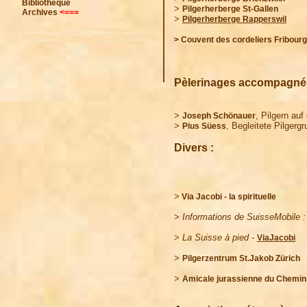
Bibliothèque
>
Pilgerherberge St-Gallen
Archives
<===
>
Pilgerherberge Rapperswil
> Couvent des cordeliers Fribourg
Pèlerinages accompagné
>
, Pilgern au
Joseph Schönauer
>
, Begleitete Pilgerg
Pius Süess
Divers :
>
Via Jacobi - la spirituelle
>
Informations de SuisseMobile :
> 
La Suisse à pied -
ViaJacobi
> 
Pilgerzentrum St.Jakob Zürich
> 
Amicale jurassienne du Chemin