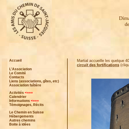
Dima
de
Accueil
Martial accueille les quelque 40
circuit des fortifications
(cliqu
L'Association
Le Comité
Contacts
Liens (associations, gîtes, etc)
Association faîtière
Activités
<===
Calendrier
Informations
<===
Témoignages, Récits
Le Chemin en Suisse
Hébergements
Autres chemins
Boite à idées