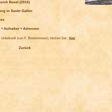
urch Basel (2016)
ng in Sankt Gallen
ges
n + Aufseher + Adressen
- Unterkunft (von F. Breitenmoser), klicken Sie :
hier
Zurück
sweg Jakobsweg Jakobsweg Jakobsweg Jakobsweg
Jakobsweg
s pilgerpass pilgerpass pilgerpass pilgerpass pilgerpass
pilgerpass pilgerpass pilgerpass
kobsweg Jakobsweg