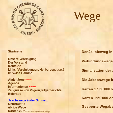
Wege
Startseite
Der Jakobsweg in 
Unsere Vereinigung
Verbindungswege 
Der Vorstand
Kontakte
Links (
Vereinigungen, Herbergen, usw.
)
Signalisation der
IG Swiss Camino
Die Jakobswege i
Aktivitäten
<===
Agenda
Informationen
<===
Karten 1 : 50'000
Zeugnisse von Pilgern, Pilgerberichte
Belorado
Karten 1:50'000 o
Jakobswege in der Schweiz
Unterkünfte
Gesperrte Wegabs
übrige Wege
Kasten
für
Verbesserungsvorschläge