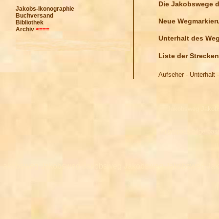
Die Jakobswege d
Jakobs-Ikonographie
Buchversand
Neue Wegmarkieru
Bibliothek
Archiv
<===
Unterhalt des We
Liste der Strecke
Aufseher - Unterhalt 
Jakobsweg Jakob
Pilgerpass pilgerpas
akobsweg Jakobsweg Jakobsweg Jakobsweg Jakobsweg Ja