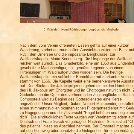
6. Präsident Henri Röthlisberger begrüsst die Mitglieder
Nach dem vom Verein offerierten Essen geht's auf einer kurzen
Wanderung, vorbei an traumhaften Aussichtspunkten mit Blick au
Rütli, den Urnersee und die imposante Bergkulisse, zur
Wallfahrtskapelle Maria Sonnenberg. Die Ursprünge der Wallfahrt
reichen weit zurück. Das Gnadenbild, eine um 1350 aus Lindenho
geschnitzte Madonnenfigur, soll gemäss Legende von einem
Hirtenjungen im Wald aufgefunden worden sein. Die heutige
Wallfahrtskapelle, ein schlichter Barockbau mit markanter Vorhall
stammt von 1666. Die Kapelle weist eine bemerkenswerte Aussta
auf. Den Blicken der Jakobspilger entgehen die beiden Darstellun
des Hl. Jakobus am Chorgitter und im Chorbogen natürlich nicht.
Gedenken an die Opfer des verheerenden Zugsunglücks in Santia
Compostela wird zu Beginn des Gottesdienstes eine Kerze
angezündet. Unser Mitglied, Diakon Norbert Malsbender, gestaltet
einen stimmungsvollen ökumenischen Pilgergottesdienst mit Ge
zu Begegnungen und der Zuversicht "Engel behüten und begleiten
dich". Die eindrücklichen Texte wurden von Vereinsmitgliedern auf
Deutsch und Französisch vorgetragen. Nach dem Schlusslied "C
des pèlerins" hiess es Abschied nehmen. Der Grossteil machte si
auf den Heimweg oder benutzte die Gelegenheit für einen verläng