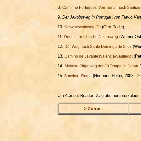
8.
Caminho Português: Von Tomar nach Santiag
9.
Der Jakobsweg in Portugal (von Flavio Van
10.
(Otto Dudle)
Schwarzwaldweg (D)
11.
(Werner Ost
Der österreichische Jakobsweg
12.
(Wer
Der Weg nach Santo Domingo de Silos
13.
(Pet
Camino de Levante [Valencia-Santiago]
14.
(
Shikoku-Pilgerweg der 88 Tempel in Japan
15.
(Hermann Heiter, 2003 - 2
Sonvico - Roma
Um Acrobat Reader DC gratis herunterzuladen,
> Zurück