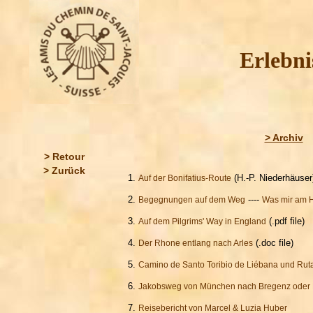
Erlebni
> Archiv
> Retour
> Zurück
1.
(H.-P. Niederhäuser
Auf der Bonifatius-Route
2.
----
Begegnungen auf dem Weg
Was mir am H
3.
(.pdf file)
Auf dem Pilgrims' Way in England
4.
(.doc file)
Der Rhone entlang nach Arles
5.
Camino de Santo Toribio de Liébana und Rut
6.
Jakobsweg von München nach Bregenz oder 
7.
Reisebericht von Marcel & Luzia Huber